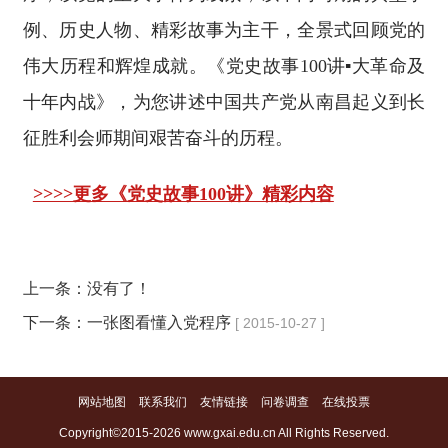
例、历史人物、精彩故事为主干，全景式回顾党的
伟大历程和辉煌成就。《党史故事100讲▪大革命及
十年内战》，为您讲述中国共产党从南昌起义到长
征胜利会师期间艰苦奋斗的历程。
>>>>更多《党史故事100讲》精彩内容
上一条：没有了！
下一条：
一张图看懂入党程序
[ 2015-10-27 ]
网站地图
联系我们
友情链接
问卷调查
在线投票
Copyright©2015-
2026
www.gxai.edu.cn All Rights Reserved.